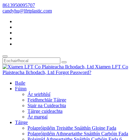
8613950095707
candyhu@lfrtplastic.com
Baile
Fúinn
Ár seirbhísí
Feidhmchlár Táirge
Stair na Cuideachta
Táirge cuideachta
Ár margaí
Táirge
Polapróipiléin Treisithe Snáithín Gloine Fada
Polapróipiléin Athneartaithe Snáithín Carbóin Fada
Polaimíd Athneartaithe Snáithín Carbóin Fada 6