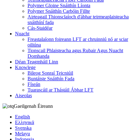
Polymer Gloine Snáithín Líonta
Polymer Snáithín Carbóin Fillte
Airteagail Thionsclaíoch d'ábhar teirmeaplaisteacha
snáithíní fada
Cás-Staidéar
Nuacht
Freastalaíonn foireann LFT ar chruinniú nó ar sciar
oiliúna
Tionscail Phlaisteacha agus Rubair Agus Nuacht
Domhanda
Déan Teagmháil Linn
Knowlege
Bileog Sonraí Teicniúil
Buntáiste Snáithín Fada
Físeán
Tuarascáil ar Thástáil Ábhar LFT
Aiseolas
Gaeilgenah Éireann
English
Ελληνικά
Svenska
Melayu
Indonesia