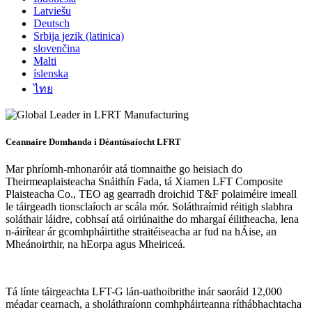
Latviešu
Deutsch
Srbija jezik (latinica)
slovenčina
Malti
íslenska
ไทย
Ceannaire Domhanda i Déantúsaíocht LFRT
Mar phríomh-mhonaróir atá tiomnaithe go heisiach do
Theirmeaplaisteacha Snáithín Fada, tá Xiamen LFT Composite
Plaisteacha Co., TEO ag gearradh droichid T&F polaiméire imeall
le táirgeadh tionsclaíoch ar scála mór. Soláthraímid réitigh slabhra
soláthair láidre, cobhsaí atá oiriúnaithe do mhargaí éilitheacha, lena
n-áirítear ár gcomhpháirtithe straitéiseacha ar fud na hÁise, an
Mheánoirthir, na hEorpa agus Mheiriceá.
Tá línte táirgeachta LFT-G lán-uathoibrithe inár saoráid 12,000
méadar cearnach, a sholáthraíonn comhpháirteanna ríthábhachtacha