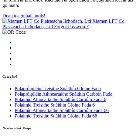
go luath.
Déan teagmháil anois!
Catagóirí
Polapróipiléin Treisithe Snáithín Gloine Fada
Polapróipiléin Athneartaithe Snáithín Carbóin Fada
Polaimíd Athneartaithe Snáithín Carbóin Fada 6
Polaimíd Treisithe Snáithín Gloine Fada 6
Polaimíd Athneartaithe Snáithín Carbóin Fada 66
Polaimíd Treisithe Snáithín Gloine Fada 66
Nascleanúint Thapa