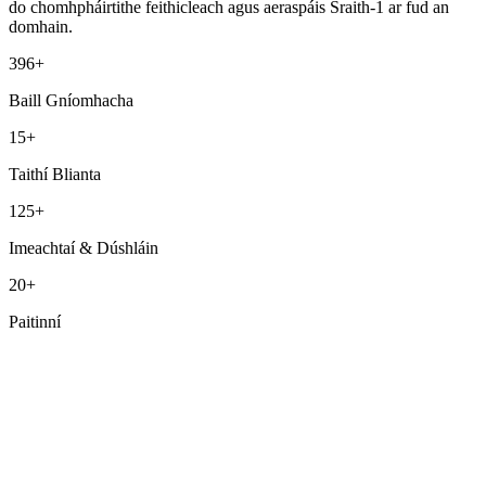
do chomhpháirtithe feithicleach agus aeraspáis Sraith-1 ar fud an
domhain.
396
+
Baill Gníomhacha
15
+
Taithí Blianta
125
+
Imeachtaí & Dúshláin
20
+
Paitinní