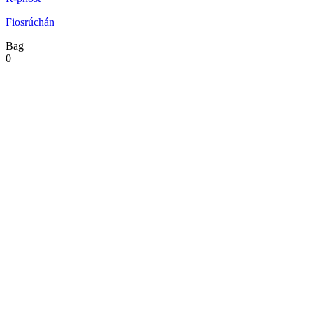
Fiosrúchán
Bag
0