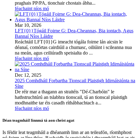
praghais PP/PA, tionchair chostais ábha...
féachaint níos mó
Mar 10, 2026
LFT{0}}Tógáil Foirne G: Dea-Cheannas, Bia iontach, Agus
Bannaí Níos Láidre
Reáchtáil LFT{0}}G imeacht tógála foirne lán aicsin le
déanaí, comórtas cairdiúil a chumasc, oiliúint i scileanna nua
na meán, agus ceiliúradh speisialta do ...
féachaint níos mó
Dec 12, 2025
2025 Comhdháil Forbartha Tionscail Plaistigh Idirnáisiúnta na
Síne
De réir mar a thagann an straitéis "Dé-Charbóin" le
hathstruchtúrú an tslabhra tionscail, tá an tionscal plaistigh
modhnaithe tar éis casadh ríthábhachtach a...
féachaint níos mó
Déan teagmháil linn
má tá aon cheist agat
Is féidir leat teagmháil a dhéanamh linn ar an teileafón, ríomhphost
nó foirm ar líne thíos. Rachaidh ár speisialtóir i dteagmháil leat ar ais