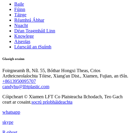
Baile
Fúinn
Táirge
Réamhrá Ábhar
Nuacht
Déan Teagmháil Linn
Knowlege
Aiseolas
Léarscáil an tSuímh
Glaoigh orainn
Foirgneamh B, Níl. 55, Bóthar Hongxi Theas, Crios
Ardteicneolaíochta Tóirse, Xiang'an Dist., Xiamen, Fujian, an tSín.
+8613950095707
candyhu@lfrtplastic.com
Cóipcheart © Xiamen LFT Co Plaisteacha Ilchodach, Teo Gach
ceart ar cosaint.
socrú príobháideachta
whatsapp
skype
R-phost