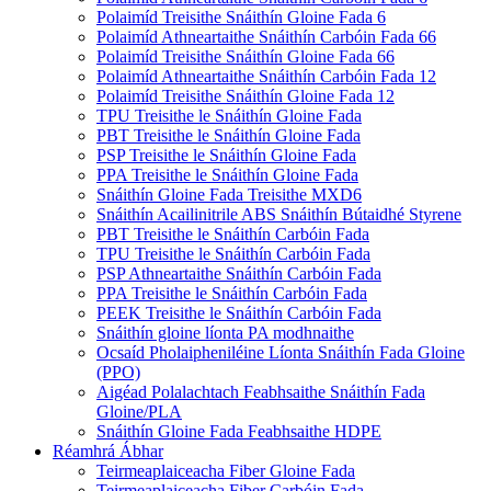
Polaimíd Treisithe Snáithín Gloine Fada 6
Polaimíd Athneartaithe Snáithín Carbóin Fada 66
Polaimíd Treisithe Snáithín Gloine Fada 66
Polaimíd Athneartaithe Snáithín Carbóin Fada 12
Polaimíd Treisithe Snáithín Gloine Fada 12
TPU Treisithe le Snáithín Gloine Fada
PBT Treisithe le Snáithín Gloine Fada
PSP Treisithe le Snáithín Gloine Fada
PPA Treisithe le Snáithín Gloine Fada
Snáithín Gloine Fada Treisithe MXD6
Snáithín Acailinitrile ABS Snáithín Bútaidhé Styrene
PBT Treisithe le Snáithín Carbóin Fada
TPU Treisithe le Snáithín Carbóin Fada
PSP Athneartaithe Snáithín Carbóin Fada
PPA Treisithe le Snáithín Carbóin Fada
PEEK Treisithe le Snáithín Carbóin Fada
Snáithín gloine líonta PA modhnaithe
Ocsaíd Pholaipheniléine Líonta Snáithín Fada Gloine
(PPO)
Aigéad Polalachtach Feabhsaithe Snáithín Fada
Gloine/PLA
Snáithín Gloine Fada Feabhsaithe HDPE
Réamhrá Ábhar
Teirmeaplaiceacha Fiber Gloine Fada
Teirmeaplaiceacha Fiber Carbóin Fada