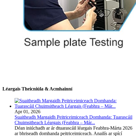
Léargais Theicniúla & Acmhainní
Apr 01, 2026
Suaitheadh ​​Margaidh Peitriceimiceach Domhanda: Tuarascáil
Chuimsitheach Léargais (Feabhra – Már...
Déan iniúchadh ar ár dtuarascáil léargais Feabhra-Márta 2026
ar bhriseadh domhanda peitriceimiceach. Anailís ar spící